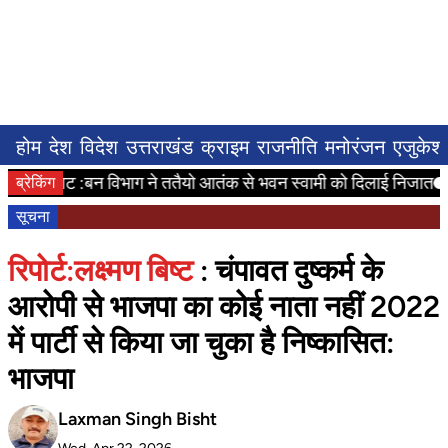
होम
देश
विदेश
उत्तराखंड
क्राइम
राजनीति
मनोरंजन
एजुकेश
हाघाट :बन विभाग ने ततैयो आतंक से भवन स्वामी को दिलाई निजात
चंपाव
ब्रेकिंग
सूचना
रिपोर्ट:लक्ष्मण बिष्ट
: चंपावत दुष्कर्म के
आरोपी से भाजपा का कोई नाता नहीं 2022
में पार्टी से किया जा चुका है निष्कासित:
भाजपा
Laxman Singh Bisht