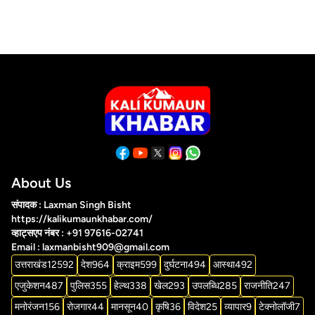
About Us
संपादक : Laxman Singh Bisht
https://kalikumaunkhabar.com/
व्हाट्सएप नंबर : +91 97616-02741
Email : laxmanbisht909@gmail.com
उत्तराखंड
12592
देश
964
क्राइम
599
दुर्घटना
494
आस्था
492
एजुकेशन
487
पुलिस
355
हेल्थ
338
खेल
293
उपलब्धि
285
राजनीति
247
मनोरंजन
156
रोजगार
44
मानसून
40
कृषि
36
विदेश
25
व्यापार
9
टेक्नोलॉजी
7