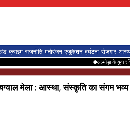
खंड
क्राइम
राजनीति
मनोरंजन
एजुकेशन
दुर्घटना
रोजगार
आस्थ
अल्मोड़ा के युवा रवि टम्टा ने बनाई
ा बग्वाल मेला : आस्था, संस्कृति का संगम भव्य