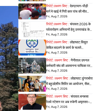
अभिभावक।
रिपोर्ट:लक्ष्मण बिष्ट :
देवप्रयाग-पौड़ी
मार्ग मे खाई में गिरी कार पांच की मौत
Fri, Aug 7, 2026
बच्चा घायल ।
रिपोर्ट:लक्ष्मण बिष्ट :
चंपावत:2026 के
पर्वतारोहण अभियानों हेतु उत्तराखंड के
Fri, Aug 7, 2026
युवाओं से आवेदन आमंत्रित
रिपोर्ट:लक्ष्मण बिष्ट :
लोहाघाट:विद्युत
केबिल बदलने के कार्य के चलते
Fri, Aug 7, 2026
जीआईसी, पुल्ला रोड ,ट्रेजरी की विद्युत
व्यवस्था रहेगी बाधित।
रिपोर्ट: लक्ष्मण बिष्ट :
नैनीताल:उपनल
कर्मचारी संघ की अवमानना याचिका पर
Fri, Aug 7, 2026
हाईकोर्ट ने की सुनवाई
रिपोर्ट: लक्ष्मण बिष्ट :
लोहाघाट:डुंगराबोरा
में बहुउद्देशीय शिविर का आयोजन, सैकड़ों
Fri, Aug 7, 2026
ग्रामीणों को मिला योजनाओं का लाभ
रिपोर्ट: लक्ष्मण बिष्ट :
चंपावत:बनबसा
रेलवे स्टेशन पर अब रुकेगी अमृतसर–
Fri, Aug 7, 2026
टनकपुर एक्सप्रेस, रेल मंत्री ने दी