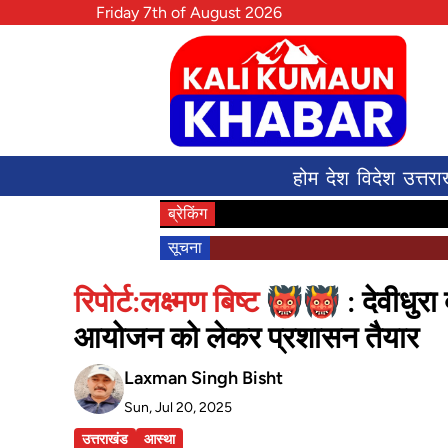
Friday 7th of August 2026
होम
देश
विदेश
उत्तरा
ब्रेकिंग
सूचना
रिपोर्ट:लक्ष्मण बिष्ट 👹👹
: देवीधुर
आयोजन को लेकर प्रशासन तैयार
Laxman Singh Bisht
Sun, Jul 20, 2025
उत्तराखंड
आस्था