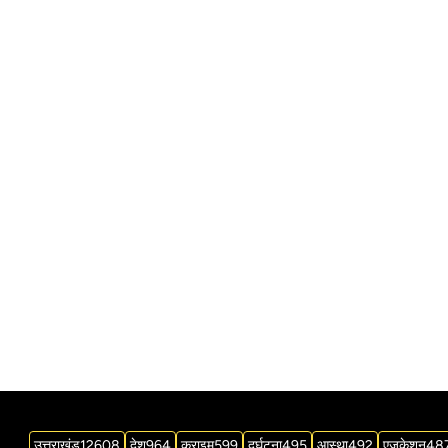
उत्तराखंड
12608
देश
964
क्राइम
599
दुर्घटना
495
आस्था
492
एजुकेशन
48