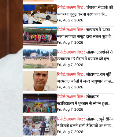
फैसले
रिपोर्ट:लक्ष्मण बिष्ट :
चंपावत:नेटवर्क की
व्यवस्था सुदृढ़ करना प्रशासन की
Fri, Aug 7, 2026
प्राथमिकता दूरस्थ क्षेत्रों में संचार
सुविधाओं का हो विस्तार: डीएम
रिपोर्ट:लक्ष्मण बिष्ट :
चम्पावत में 'आशा
स्वयं सहायता समूह' द्वारा सचल फूड वैन
Fri, Aug 7, 2026
व रेस्टोरेंट का शुभारंभ
रिपोर्ट:लक्ष्मण बिष्ट :
लोहाघाट:दर्शकों से
खचाखच भरे मैदान में चंपावत को हराकर
Fri, Aug 7, 2026
चांदमारी पहुंची फाइनल में। पेनल्टी से
फैसला।
रिपोर्ट:लक्ष्मण बिष्ट :
लोहाघाट:राम मूर्ति
अस्पताल बरेली में जल्द आयुष्मान कार्ड
Fri, Aug 7, 2026
से होगा उपचार: डीएम चंपावत
रिपोर्ट:लक्ष्मण बिष्ट :
लोहाघाट
महाविद्यालय में धूमधाम से संपन्न हुआ
Fri, Aug 7, 2026
एनसीसी का रैंक वितरण समारोह
रिपोर्ट:लक्ष्मण बिष्ट :
लोहाघाट:पूर्व सैनिक
ने दिल्ली चलने वाली टैक्सियों पर लगाए
Fri, Aug 7, 2026
मनमानी के आरोप एआरटीओ की