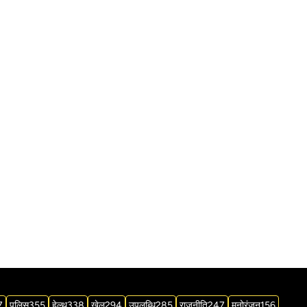
7
पुलिस
355
हेल्थ
338
खेल
294
उपलब्धि
285
राजनीति
247
मनोरंजन
156