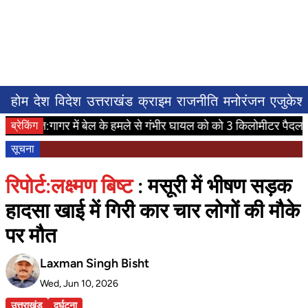
होम
देश
विदेश
उत्तराखंड
क्राइम
राजनीति
मनोरंजन
एजुकेश
पावत:गागर में बेल के हमले से गंभीर घायल को को 3 किलोमीटर पैदल डोली
ब्रेकिंग
सूचना
रिपोर्ट:लक्ष्मण बिष्ट
: मसूरी में भीषण सड़क
हादसा खाई में गिरी कार चार लोगों की मौके
पर मौत
Laxman Singh Bisht
Wed, Jun 10, 2026
उत्तराखंड
दुर्घटना