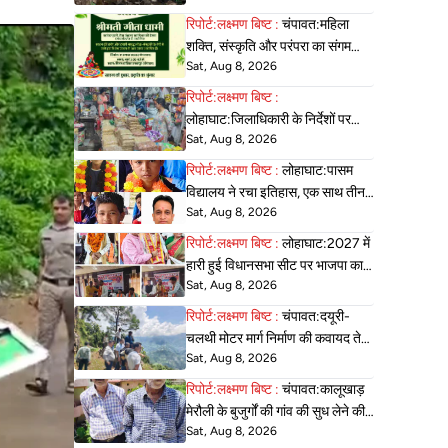
रिपोर्ट:लक्ष्मण बिष्ट :
चंपावत:महिला
शक्ति, संस्कृति और परंपरा का संगम
Sat, Aug 8, 2026
बनेगा ‘सावन उत्सव-2026’ 15
महिलाओं को मिलेगा नंदा शिखर सम्मान
रिपोर्ट:लक्ष्मण बिष्ट :
लोहाघाट:जिलाधिकारी के निर्देशों पर
Sat, Aug 8, 2026
लोहाघाट में दुकानों एवं जनरल स्टोरों का
हुआ सघन निरीक्षण
रिपोर्ट:लक्ष्मण बिष्ट :
लोहाघाट:पासम
विद्यालय ने रचा इतिहास, एक साथ तीन
Sat, Aug 8, 2026
बच्चों का नवोदय विद्यालय में चयन।
रिपोर्ट:लक्ष्मण बिष्ट :
लोहाघाट:2027 में
हारी हुई विधानसभा सीट पर भाजपा का
Sat, Aug 8, 2026
फोकस। मंत्री टम्टा ने ली पदाधिकारियों
ने ली बैठक ।
रिपोर्ट:लक्ष्मण बिष्ट :
चंपावत:दयूरी-
चलथी मोटर मार्ग निर्माण की कवायद तेज,
Sat, Aug 8, 2026
जिलाधिकारी ने किया स्थलीय निरीक्षण
रिपोर्ट:लक्ष्मण बिष्ट :
चंपावत:कालूखाड़
मेरौली के बुजुर्गों की गांव की सुध लेने की
Sat, Aug 8, 2026
विधायक व डीएम से गुहार।