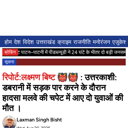
होम
देश
विदेश
उत्तराखंड
क्राइम
राजनीति
मनोरंजन
एजुकेश
ाघाट पाटन–पाटनी में पीडब्ल्यूडी ने 24 घंटे के भीतर दो बड़ी जनसमस्याओं
ब्रेकिंग
सूचना
रिपोर्ट:लक्ष्मण बिष्ट 👹👹
: उत्तरकाशी:
डबरानी में सड़क पार करने के दौरान
हादसा मलवे की चपेट में आए दो युवाओं की
मौत ।
Laxman Singh Bisht