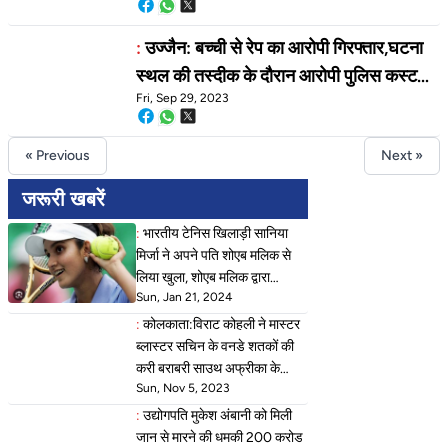
:
उज्जैन: बच्ची से रेप का आरोपी गिरफ्तार,घटना
स्थल की तस्दीक के दौरान आरोपी पुलिस कस्टडी
Fri, Sep 29, 2023
से भागा था,पकड़ने के दौरान झडप में आरोपी और
दो पुलिस कर्मी घायल,महाकाल थाने के टीआई ने
« Previous
Next »
पीड़िता को गोद लेने की बात कही,
जरूरी खबरें
:
भारतीय टेनिस खिलाड़ी सानिया
मिर्जा ने अपने पति शोएब मलिक से
लिया खुला, शोएब मलिक द्वारा
Sun, Jan 21, 2024
पाकिस्तानी एक्ट्रेस सना जावेद से
शादी करने के बाद लिया है फैसला
:
कोलकाता:विराट कोहली ने मास्टर
ब्लास्टर सचिन के वनडे शतकों की
करी बराबरी साउथ अफ्रीका के
Sun, Nov 5, 2023
खिलाफ ठोका 49 वां वनडे शतक
:
उद्योगपति मुकेश अंबानी को मिली
जान से मारने की धमकी 200 करोड