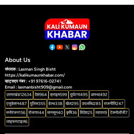
About Us
संपादक : Laxman Singh Bisht
https://kalikumaunkhabar.com/
व्हाट्सएप नंबर : +91 97616-02741
Email : laxmanbisht909@gmail.com
उत्तराखंड
12634
देश
964
क्राइम
599
दुर्घटना
495
आस्था
492
एजुकेशन
487
पुलिस
355
हेल्थ
338
खेल
295
उपलब्धि
285
राजनीति
247
मनोरंजन
156
रोजगार
44
मानसून
40
कृषि
36
विदेश
25
व्यापार
9
टेक्नोलॉजी
7
लाइफस्टाइल
6