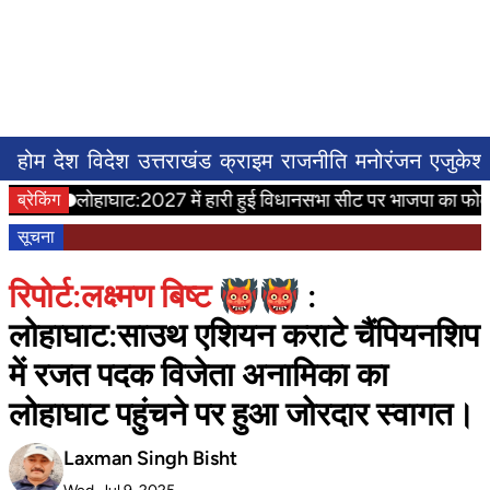
होम
देश
विदेश
उत्तराखंड
क्राइम
राजनीति
मनोरंजन
एजुकेश
लोहाघाट:2027 में हारी हुई विधानसभा सीट पर भाजपा का फोकस। मंत्री
ब्रेकिंग
सूचना
रिपोर्ट:लक्ष्मण बिष्ट 👹👹
:
लोहाघाट:साउथ एशियन कराटे चैंपियनशिप
में रजत पदक विजेता अनामिका का
लोहाघाट पहुंचने पर हुआ जोरदार स्वागत।
Laxman Singh Bisht