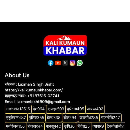
About Us
संपादक : Laxman Singh Bisht
https://kalikumaunkhabar.com/
व्हाट्सएप नंबर : +91 97616-02741
Email : laxmanbisht909@gmail.com
उत्तराखंड
12616
देश
964
क्राइम
599
दुर्घटना
495
आस्था
492
एजुकेशन
487
पुलिस
355
हेल्थ
338
खेल
294
उपलब्धि
285
राजनीति
247
मनोरंजन
156
रोजगार
44
मानसून
40
कृषि
36
विदेश
25
व्यापार
9
टेक्नोलॉजी
7