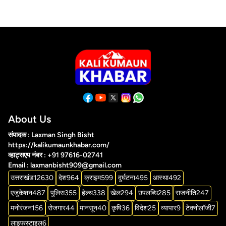
About Us
संपादक : Laxman Singh Bisht
https://kalikumaunkhabar.com/
व्हाट्सएप नंबर : +91 97616-02741
Email : laxmanbisht909@gmail.com
उत्तराखंड
12630
देश
964
क्राइम
599
दुर्घटना
495
आस्था
492
एजुकेशन
487
पुलिस
355
हेल्थ
338
खेल
294
उपलब्धि
285
राजनीति
247
मनोरंजन
156
रोजगार
44
मानसून
40
कृषि
36
विदेश
25
व्यापार
9
टेक्नोलॉजी
7
लाइफस्टाइल
6