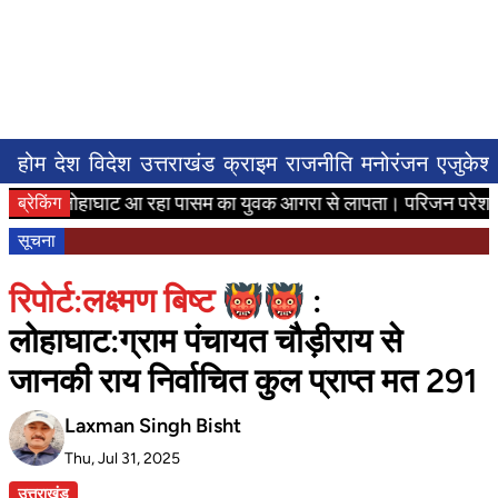
होम
देश
विदेश
उत्तराखंड
क्राइम
राजनीति
मनोरंजन
एजुकेश
णे से लोहाघाट आ रहा पासम का युवक आगरा से लापता। परिजन परेशान।
ब्रेकिंग
सूचना
रिपोर्ट:लक्ष्मण बिष्ट 👹👹
:
लोहाघाट:ग्राम पंचायत चौड़ीराय से
जानकी राय निर्वाचित कुल प्राप्त मत 291
Laxman Singh Bisht
Thu, Jul 31, 2025
उत्तराखंड