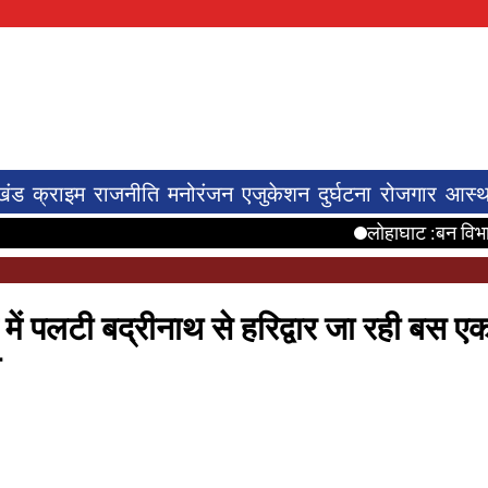
खंड
क्राइम
राजनीति
मनोरंजन
एजुकेशन
दुर्घटना
रोजगार
आस्थ
लोहाघाट :बन विभाग ने ततैयो आतंक स
ें पलटी बद्रीनाथ से हरिद्वार जा रही बस ए
ा