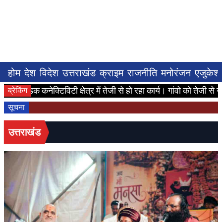
होम
देश
विदेश
उत्तराखंड
क्राइम
राजनीति
मनोरंजन
एजुकेश
ट:सड़क कनेक्टिविटी क्षेत्र में तेजी से हो रहा कार्य। गांवो को तेजी से जोड़
ब्रेकिंग
सूचना
उत्तराखंड