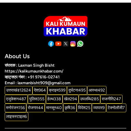
About Us
संपादक : Laxman Singh Bisht
https://kalikumaunkhabar.com/
व्हाट्सएप नंबर : +91 97616-02741
Email : laxmanbisht909@gmail.com
उत्तराखंड
12624
देश
964
क्राइम
599
दुर्घटना
495
आस्था
492
एजुकेशन
487
पुलिस
355
हेल्थ
338
खेल
294
उपलब्धि
285
राजनीति
247
मनोरंजन
156
रोजगार
44
मानसून
40
कृषि
36
विदेश
25
व्यापार
9
टेक्नोलॉजी
7
लाइफस्टाइल
6