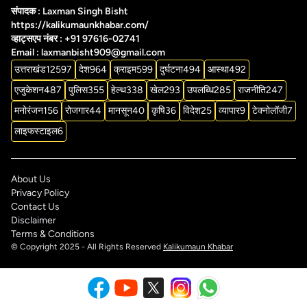
संपादक : Laxman Singh Bisht
https://kalikumaunkhabar.com/
व्हाट्सएप नंबर : +91 97616-02741
Email : laxmanbisht909@gmail.com
उत्तराखंड
12597
देश
964
क्राइम
599
दुर्घटना
494
आस्था
492
एजुकेशन
487
पुलिस
355
हेल्थ
338
खेल
293
उपलब्धि
285
राजनीति
247
मनोरंजन
156
रोजगार
44
मानसून
40
कृषि
36
विदेश
25
व्यापार
9
टेक्नोलॉजी
7
लाइफस्टाइल
6
About Us
Privacy Policy
Contact Us
Disclaimer
Terms & Conditions
© Copyright 2025 - All Rights Reserved
Kalikumaun Khabar