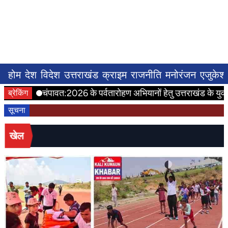
होम
देश
विदेश
उत्तराखंड
क्राइम
राजनीति
मनोरंजन
एजुकेश
चंपावत:2026 के पर्वतारोहण अभियानों हेतु उत्तराखंड के युवाओं
ब्रेकिंग
सूचना
खेल