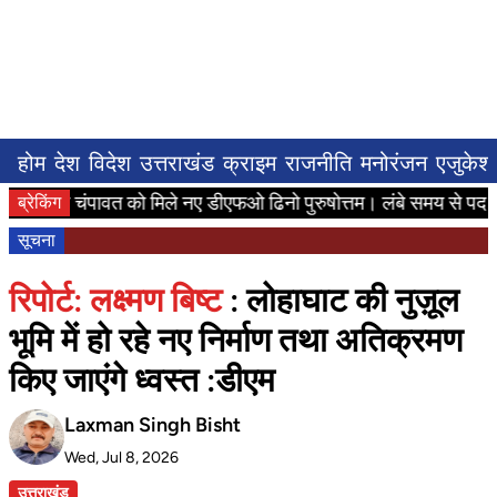
होम
देश
विदेश
उत्तराखंड
क्राइम
राजनीति
मनोरंजन
एजुकेश
खिर चंपावत को मिले नए डीएफओ ढिनो पुरुषोत्तम। लंबे समय से पद पद 
ब्रेकिंग
सूचना
रिपोर्ट: लक्ष्मण बिष्ट
: लोहाघाट की नुज़ूल
भूमि में हो रहे नए निर्माण तथा अतिक्रमण
किए जाएंगे ध्वस्त :डीएम
Laxman Singh Bisht
Wed, Jul 8, 2026
उत्तराखंड