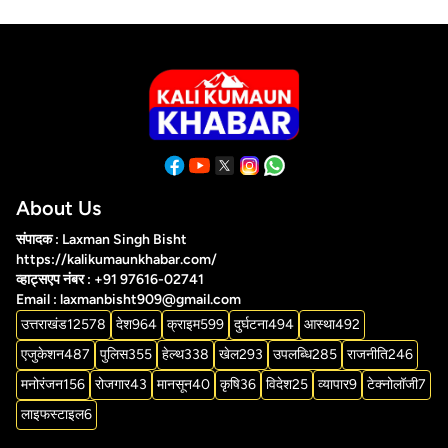
About Us
संपादक : Laxman Singh Bisht
https://kalikumaunkhabar.com/
व्हाट्सएप नंबर : +91 97616-02741
Email : laxmanbisht909@gmail.com
उत्तराखंड
12578
देश
964
क्राइम
599
दुर्घटना
494
आस्था
492
एजुकेशन
487
पुलिस
355
हेल्थ
338
खेल
293
उपलब्धि
285
राजनीति
246
मनोरंजन
156
रोजगार
43
मानसून
40
कृषि
36
विदेश
25
व्यापार
9
टेक्नोलॉजी
7
लाइफस्टाइल
6