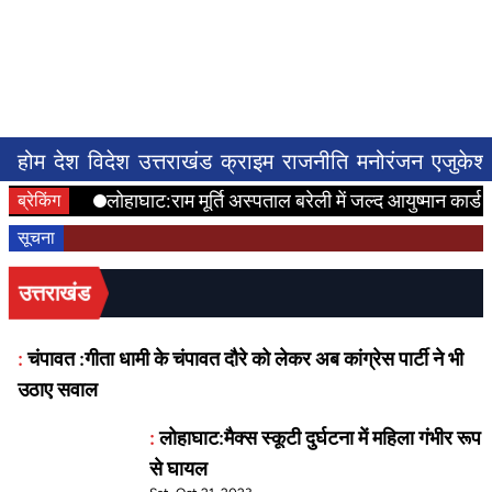
होम
देश
विदेश
उत्तराखंड
क्राइम
राजनीति
मनोरंजन
एजुकेश
लोहाघाट:राम मूर्ति अस्पताल बरेली में जल्द आयुष्मान कार्ड 
ब्रेकिंग
सूचना
उत्तराखंड
:
चंपावत :गीता धामी के चंपावत दौरे को लेकर अब कांग्रेस पार्टी ने भी
उठाए सवाल
:
लोहाघाट:मैक्स स्कूटी दुर्घटना में महिला गंभीर रूप
से घायल