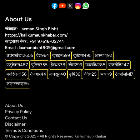
About Us
संपादक : Laxman Singh Bisht
https://kalikumaunkhabar.com/
व्हाट्सएप नंबर : +91 97616-02741
Email : laxmanbisht909@gmail.com
उत्तराखंड
12605
देश
964
क्राइम
599
दुर्घटना
495
आस्था
492
एजुकेशन
487
पुलिस
355
हेल्थ
338
खेल
293
उपलब्धि
285
राजनीति
247
मनोरंजन
156
रोजगार
44
मानसून
40
कृषि
36
विदेश
25
व्यापार
9
टेक्नोलॉजी
7
लाइफस्टाइल
6
About Us
Privacy Policy
Contact Us
Disclaimer
Terms & Conditions
© Copyright 2025 - All Rights Reserved
Kalikumaun Khabar