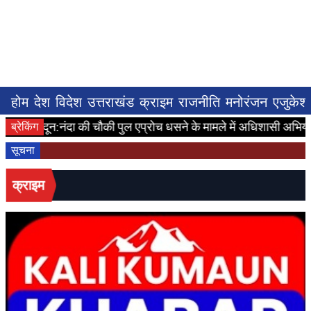
होम
देश
विदेश
उत्तराखंड
क्राइम
राजनीति
मनोरंजन
एजुकेश
दून:नंदा की चौकी पुल एप्रोच धसने के मामले में अधिशासी अभियंता
ब्रेकिंग
सूचना
क्राइम