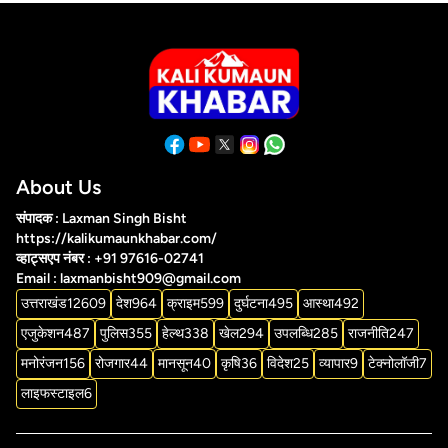
About Us
संपादक : Laxman Singh Bisht
https://kalikumaunkhabar.com/
व्हाट्सएप नंबर : +91 97616-02741
Email : laxmanbisht909@gmail.com
उत्तराखंड
12609
देश
964
क्राइम
599
दुर्घटना
495
आस्था
492
एजुकेशन
487
पुलिस
355
हेल्थ
338
खेल
294
उपलब्धि
285
राजनीति
247
मनोरंजन
156
रोजगार
44
मानसून
40
कृषि
36
विदेश
25
व्यापार
9
टेक्नोलॉजी
7
लाइफस्टाइल
6