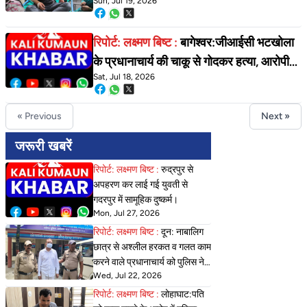
Sun, Jul 19, 2026
प्रयास का मुकदमा दर्ज। पति पर भी मुकदमा दर्ज।
रिपोर्ट: लक्ष्मण बिष्ट :
बागेश्वर:जीआईसी भटखोला
के प्रधानाचार्य की चाकू से गोदकर हत्या, आरोपी
Sat, Jul 18, 2026
फरार क्षेत्र में सनसनी
« Previous
Next »
जरूरी खबरें
रिपोर्ट: लक्ष्मण बिष्ट :
रुद्रपुर से
अपहरण कर लाई गई युवती से
गदरपुर में सामूहिक दुष्कर्म।
Mon, Jul 27, 2026
रिपोर्ट: लक्ष्मण बिष्ट :
दून: नाबालिग
छात्र से अश्लील हरकत व गलत काम
करने वाले प्रधानाचार्य को पुलिस ने
Wed, Jul 22, 2026
किया गिरफ्तार
रिपोर्ट: लक्ष्मण बिष्ट :
लोहाघाट:पति